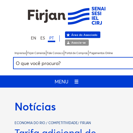
Área do Associado
EN
ES
PT
Associe-se
Imprensa
Firjan Carreiras
Fale Conosco
Portal de Compras
Pagamentos Online
MENU
☰
Notícias
ECONOMIA DO RIO / COMPETITIVIDADE/ FIRJAN
Tarifa adicional de