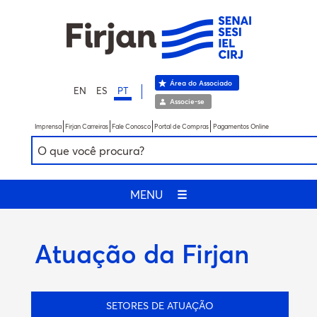
Área do Associado
EN
ES
PT
Associe-se
Imprensa
Firjan Carreiras
Fale Conosco
Portal de Compras
Pagamentos Online
MENU
☰
Atuação da Firjan
SETORES DE ATUAÇÃO