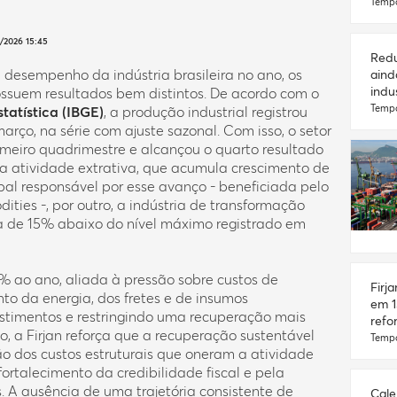
Tempo
/2026 15:45
Redu
 desempenho da indústria brasileira no ano, os
aind
indus
suem resultados bem distintos. De acordo com o
statística (IBGE)
, a produção industrial registrou
Tempo
arço, na série com ajuste sazonal. Com isso, o setor
meiro quadrimestre e alcançou o quarto resultado
 a atividade extrativa, que acumula crescimento de
pal responsável por esse avanço - beneficiada pelo
ties -, por outro, a indústria de transformação
a de 15% abaixo do nível máximo registrado em
 ao ano, aliada à pressão sobre custos de
Firj
o da energia, dos fretes e de insumos
em 1
vestimentos e restringindo uma recuperação mais
refo
o, a Firjan reforça que a recuperação sustentável
Tempo
ção dos custos estruturais que oneram a atividade
fortalecimento da credibilidade fiscal e pela
s. A ausência de uma trajetória consistente de
Cale