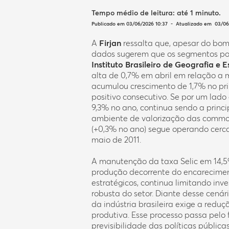
Tempo médio de leitura:
até 1 minuto
.
Publicado em 03/06/2026 10:37 - Atualizado em 03/06
A
Firjan
ressalta que, apesar do bom
dados sugerem que os segmentos pos
Instituto Brasileiro de Geografia e E
alta de 0,7% em abril em relação a m
acumulou crescimento de 1,7% no pri
positivo consecutivo. Se por um lado
9,3% no ano, continua sendo a princi
ambiente de valorização das commodi
(+0,3% no ano) segue operando cerc
maio de 2011.
A manutenção da taxa Selic em 14,5%
produção decorrente do encareciment
estratégicos, continua limitando in
robusta do setor. Diante desse cenári
da indústria brasileira exige a redu
produtiva. Esse processo passa pelo 
previsibilidade das políticas pública