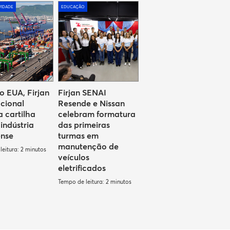
VIDADE
EDUCAÇÃO
o EUA, Firjan
Firjan SENAI
acional
Resende e Nissan
a cartilha
celebram formatura
indústria
das primeiras
ense
turmas em
manutenção de
eitura: 2 minutos
veículos
eletrificados
Tempo de leitura: 2 minutos