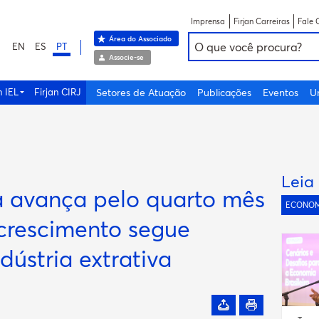
Imprensa
Firjan Carreiras
Fale 
Área do Associado
EN
ES
PT
Associe-se
n IEL
Firjan CIRJ
Setores de Atuação
Publicações
Eventos
U
Leia
ra avança pelo quarto mês
ECONOM
crescimento segue
dústria extrativa