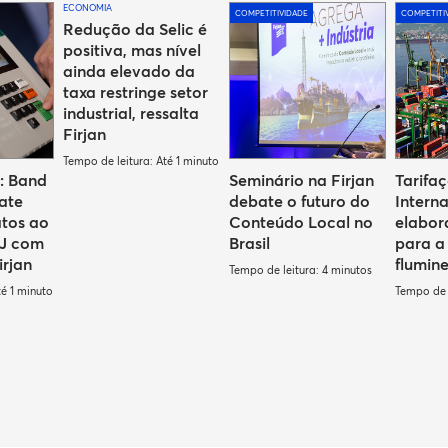
ECONOMIA
COMPETITIVIDADE
COMPETITI
Redução da Selic é
positiva, mas nível
ainda elevado da
taxa restringe setor
industrial, ressalta
Firjan
Tempo de leitura: Até 1 minuto
: Band
Seminário na Firjan
Tarifaç
ate
debate o futuro do
Intern
atos ao
Conteúdo Local no
elabor
RJ com
Brasil
para a 
irjan
flumin
Tempo de leitura: 4 minutos
té 1 minuto
Tempo de l