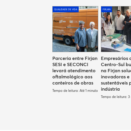
QUALIDADE DE VIDA
FIRJAN
Parceria entre Firjan
Empresários 
SESI e SECONCI
Centro-Sul b
levará atendimento
na Firjan sol
oftalmológico aos
inovadoras e
canteiros de obras
sustentáveis 
indústria
Tempo de leitura: Até 1 minuto
Tempo de leitura: 3