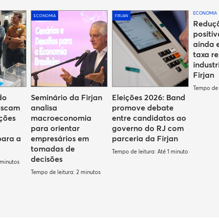
ECONOMIA
ECONOMIA
FIRJAN
Reduçã
positiv
ainda 
taxa re
industr
Firjan
Tempo de l
do
Seminário da Firjan
Eleições 2026: Band
uscam
analisa
promove debate
uções
macroeconomia
entre candidatos ao
para orientar
governo do RJ com
para a
empresários em
parceria da Firjan
tomadas de
Tempo de leitura: Até 1 minuto
decisões
 minutos
Tempo de leitura: 2 minutos