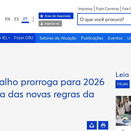
Imprensa
Firjan Carreiras
Fale 
Área do Associado
EN
ES
PT
Associe-se
n IEL
Firjan CIRJ
Setores de Atuação
Publicações
Eventos
U
Leia
balho prorroga para 2026
FIRJAN
ia das novas regras da