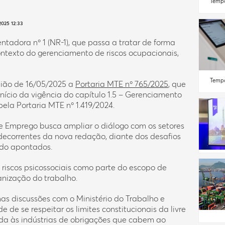
Tempo
2025 12:33
adora nº 1 (NR-1), que passa a tratar de forma
contexto do gerenciamento de riscos ocupacionais,
Tempo
União de 16/05/2025 a
Portaria MTE nº 765/2025
, que
nício da vigência do capítulo 1.5 – Gerenciamento
ela Portaria MTE nº 1.419/2024.
 e Emprego busca ampliar o diálogo com os setores
decorrentes da nova redação, diante dos desafios
ndo apontados.
 riscos psicossociais como parte do escopo de
anização do trabalho.
as discussões com o Ministério do Trabalho e
de se respeitar os limites constitucionais da livre
vida às indústrias de obrigações que cabem ao