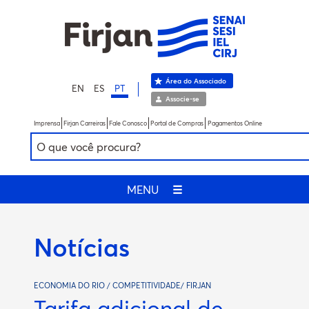
Área do Associado
EN
ES
PT
Associe-se
Imprensa
Firjan Carreiras
Fale Conosco
Portal de Compras
Pagamentos Online
MENU
☰
Notícias
ECONOMIA DO RIO / COMPETITIVIDADE/ FIRJAN
Tarifa adicional de