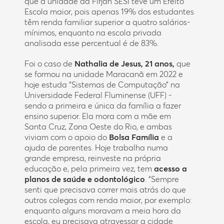
que a unidade da Firjan SESI teve um Efeito
Escola maior, pois apenas 19% dos estudantes
têm renda familiar superior a quatro salários-
mínimos, enquanto na escola privada
analisada esse percentual é de 83%.
Foi o caso de
Nathalia de Jesus, 21 anos,
que
se formou na unidade Maracanã em 2022 e
hoje estuda “Sistemas de Computação” na
Universidade Federal Fluminense (UFF) -
sendo a primeira e única da família a fazer
ensino superior. Ela mora com a mãe em
Santa Cruz, Zona Oeste do Rio, e ambas
viviam com o apoio do
Bolsa Família
e a
ajuda de parentes. Hoje trabalha numa
grande empresa, reinveste na própria
educação e, pela primeira vez, tem
acesso a
planos de saúde e odontológico
. “Sempre
senti que precisava correr mais atrás do que
outros colegas com renda maior, por exemplo:
enquanto alguns moravam a meia hora da
escola, eu precisava atravessar a cidade