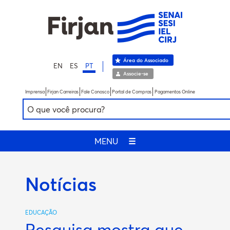
Área do Associado
EN
ES
PT
Associe-se
Imprensa
Firjan Carreiras
Fale Conosco
Portal de Compras
Pagamentos Online
MENU
☰
Notícias
EDUCAÇÃO
Pesquisa mostra que