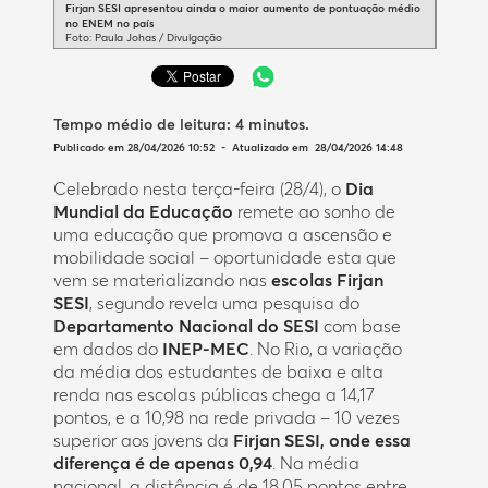
Firjan SESI apresentou ainda o maior aumento de pontuação médio
no ENEM no país
Foto: Paula Johas / Divulgação
Tempo médio de leitura:
4 minutos
.
Publicado em 28/04/2026 10:52 - Atualizado em 28/04/2026 14:48
Celebrado nesta terça-feira (28/4), o
Dia
Mundial da Educação
remete ao sonho de
uma educação que promova a ascensão e
mobilidade social – oportunidade esta que
vem se materializando nas
escolas
Firjan
SESI
, segundo revela uma pesquisa do
Departamento Nacional do SESI
com base
em dados do
INEP-MEC
. No Rio, a variação
da média dos estudantes de baixa e alta
renda nas escolas públicas chega a 14,17
pontos, e a 10,98 na rede privada – 10 vezes
superior aos jovens da
Firjan SESI, onde essa
diferença é de apenas 0,94
. Na média
nacional, a distância é de 18,05 pontos entre