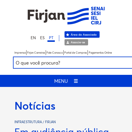
Área do Associado
EN
ES
PT
Associe-se
Imprensa
Firjan Carreiras
Fale Conosco
Portal de Compras
Pagamentos Online
MENU
☰
Notícias
INFRAESTRUTURA / FIRJAN
Em audiência pública,